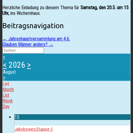
Herzliche Einladung zu diesem Thema für
Samstag, den 20.5. um 15
Uhr,
ins Wichernhaus.
Beitragsnavigation
←
Jahreshauptversammlung am 4.6.
Glauben Männer anders?
→
Suchen
nach:
<
<
2026
>
August
>
List
Month
List
Week
Day
15
Jakobsweg Etappe 5