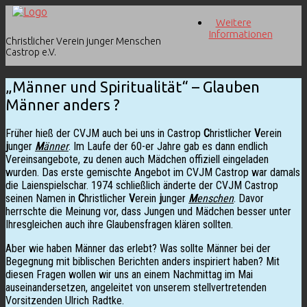
Zum
Weitere
Inhalt
Informationen
springen
Christlicher Verein junger Menschen
Castrop e.V.
„Männer und Spiritualität“ – Glauben
Männer anders ?
Früher hieß der CVJM auch bei uns in Castrop
C
hristlicher
V
erein
j
unger
M
änner
. Im Laufe der 60-er Jahre gab es dann endlich
Vereinsangebote, zu denen auch Mädchen offiziell eingeladen
wurden. Das erste gemischte Angebot im CVJM Castrop war damals
die Laienspielschar. 1974 schließlich änderte der CVJM Castrop
seinen Namen in
C
hristlicher
V
erein
j
unger
M
enschen
. Davor
herrschte die Meinung vor, dass Jungen und Mädchen besser unter
Ihresgleichen auch ihre Glaubensfragen klären sollten.
Aber wie haben Männer das erlebt? Was sollte Männer bei der
Begegnung mit biblischen Berichten anders inspiriert haben? Mit
diesen Fragen wollen wir uns an einem Nachmittag im Mai
auseinandersetzen, angeleitet von unserem stellvertretenden
Vorsitzenden Ulrich Radtke.