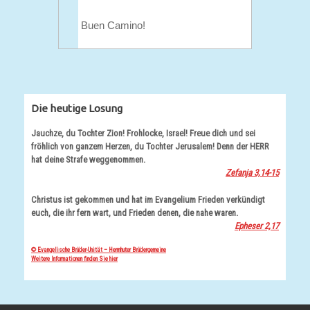
Buen Camino!
Die heutige Losung
Jauchze, du Tochter Zion! Frohlocke, Israel! Freue dich und sei
fröhlich von ganzem Herzen, du Tochter Jerusalem! Denn der HERR
hat deine Strafe weggenommen.
Zefanja 3,14-15
Christus ist gekommen und hat im Evangelium Frieden verkündigt
euch, die ihr fern wart, und Frieden denen, die nahe waren.
Epheser 2,17
© Evangelische Brüder-Unität – Herrnhuter Brüdergemeine
Weitere Informationen finden Sie hier