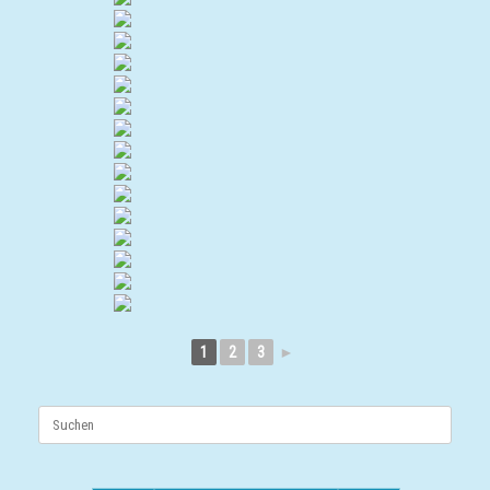
1
2
3
►
Suchen
nach: