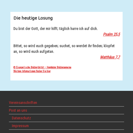
Die heutige Losung
Du bist der Gott, der mir hilft; täglich harre ich auf dich.
Psalm 25,5
Bittet, so wird euch gegeben; suchet, so werdet ihr finden; klopfet
an, so wird euch aufgetan.
Matthäus 7,7
© Evangelische Brüder-Unität – Herrnhuter Brüdergemeine
Weitere Informationen finden Sie hier
Vereinsanschriften
Post an uns
Datenschutz
Impressum