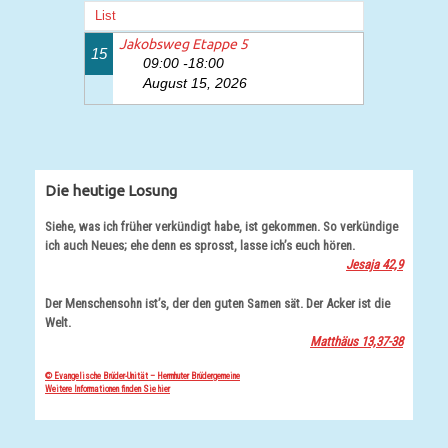
List
Jakobsweg Etappe 5
15
09:00 -18:00
August 15, 2026
Die heutige Losung
Siehe, was ich früher verkündigt habe, ist gekommen. So verkündige
ich auch Neues; ehe denn es sprosst, lasse ich’s euch hören.
Jesaja 42,9
Der Menschensohn ist’s, der den guten Samen sät. Der Acker ist die
Welt.
Matthäus 13,37-38
© Evangelische Brüder-Unität – Herrnhuter Brüdergemeine
Weitere Informationen finden Sie hier