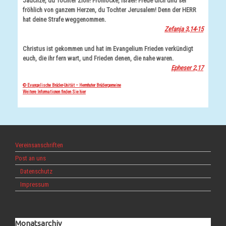
Jauchze, du Tochter Zion! Frohlocke, Israel! Freue dich und sei
fröhlich von ganzem Herzen, du Tochter Jerusalem! Denn der HERR
hat deine Strafe weggenommen.
Zefanja 3,14-15
Christus ist gekommen und hat im Evangelium Frieden verkündigt
euch, die ihr fern wart, und Frieden denen, die nahe waren.
Epheser 2,17
© Evangelische Brüder-Unität – Herrnhuter Brüdergemeine
Weitere Informationen finden Sie hier
Vereinsanschriften
Post an uns
Datenschutz
Impressum
Monatsarchiv