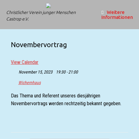
Zum
Inhalt
Weitere
Christlicher Verein junger Menschen
springen
Informationen
Castrop e.V.
Novembervortrag
View Calendar
November 15, 2023
19:30 - 21:00
Wichernhaus
Das Thema und Referent unseres diesjährigen
Novembervortrags werden rechtzeitig bekannt gegeben.