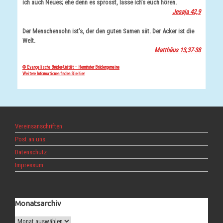
ich auch Neues; ehe denn es sprosst, lasse ich’s euch hören.
Jesaja 42,9
Der Menschensohn ist’s, der den guten Samen sät. Der Acker ist die
Welt.
Matthäus 13,37-38
© Evangelische Brüder-Unität – Herrnhuter Brüdergemeine
Weitere Informationen finden Sie hier
Vereinsanschriften
Post an uns
Datenschutz
Impressum
Monatsarchiv
Monatsarchiv