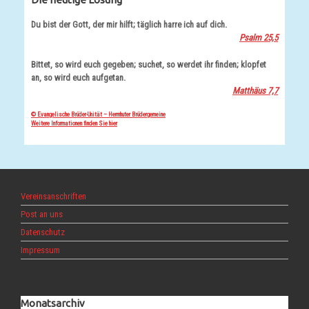
Du bist der Gott, der mir hilft; täglich harre ich auf dich.
Psalm 25,5
Bittet, so wird euch gegeben; suchet, so werdet ihr finden; klopfet
an, so wird euch aufgetan.
Matthäus 7,7
© Evangelische Brüder-Unität – Herrnhuter Brüdergemeine
Weitere Informationen finden Sie hier
Vereinsanschriften
Post an uns
Datenschutz
Impressum
Monatsarchiv