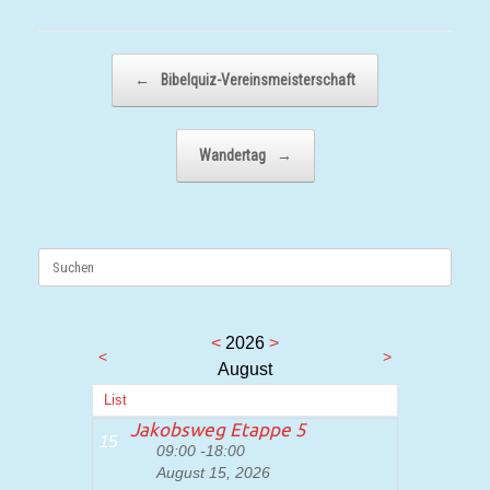
Beitragsnavigation
←
Bibelquiz-Vereinsmeisterschaft
Wandertag
→
Suchen
nach:
<
2026
>
<
>
August
List
Jakobsweg Etappe 5
15
09:00 -18:00
August 15, 2026