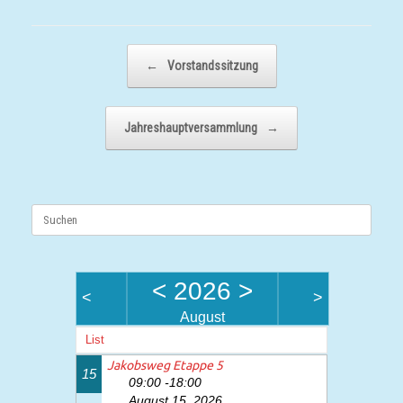
Beitragsnavigation
←
Vorstandssitzung
Jahreshauptversammlung
→
Suchen
nach:
<
2026
>
<
>
August
List
Jakobsweg Etappe 5
15
09:00 -18:00
August 15, 2026