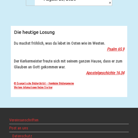
Die heutige Losung
Du machst fröhlich, was da lebet im Osten wie im Westen.
Psalm 65,9
Der Kerkermeister freute sich mit seinem ganzen Hause, dass er zum
Glauben an Gott gekommen war.
Apostelgeschichte 16,34
© Evangelische Brüder-Unität – Herrnhuter Brüdergemeine
Weitere Informationen finden Sie hier
Vereinsanschriften
Post an uns
Datenschutz