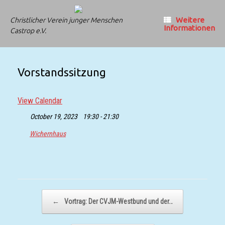
Zum
Inhalt
Weitere
Christlicher Verein junger Menschen
springen
Informationen
Castrop e.V.
Vorstandssitzung
View Calendar
October 19, 2023
19:30 - 21:30
Wichernhaus
Beitragsnavigation
←
Vortrag: Der CVJM-Westbund und der…