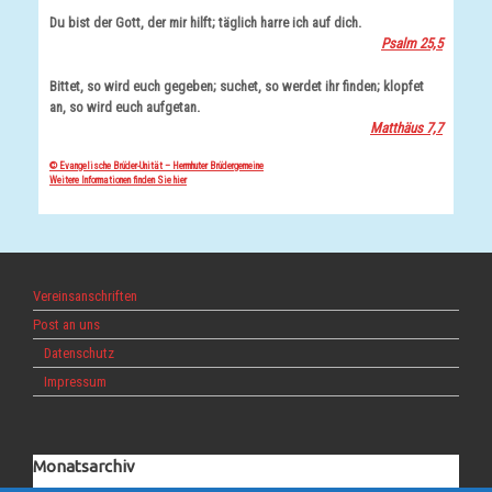
Du bist der Gott, der mir hilft; täglich harre ich auf dich.
Psalm 25,5
Bittet, so wird euch gegeben; suchet, so werdet ihr finden; klopfet
an, so wird euch aufgetan.
Matthäus 7,7
© Evangelische Brüder-Unität – Herrnhuter Brüdergemeine
Weitere Informationen finden Sie hier
Vereinsanschriften
Post an uns
Datenschutz
Impressum
Monatsarchiv