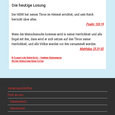
Die heutige Losung
Der HERR hat seinen Thron im Himmel errichtet, und sein Reich
herrscht über alles.
Psalm 103,19
Wenn der Menschensohn kommen wird in seiner Herrlichkeit und alle
Engel mit ihm, dann wird er sich setzen auf den Thron seiner
Herrlichkeit, und alle Völker werden vor ihm versammelt werden.
Matthäus 25,31-32
© Evangelische Brüder-Unität – Herrnhuter Brüdergemeine
Weitere Informationen finden Sie hier
Vereinsanschriften
Post an uns
Datenschutz
Impressum