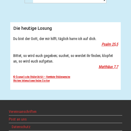
Die heutige Losung
Du bist der Gott, der mir hilft; täglich harre ich auf dich.
Psalm 25,5
Bittet, so wird euch gegeben; suchet, so werdet ihr finden; klopfet
an, so wird euch aufgetan.
Matthäus 7,7
© Evangelische Brüder-Unität – Herrnhuter Brüdergemeine
Weitere Informationen finden Sie hier
Vereinsanschriften
Post an uns
Datenschutz