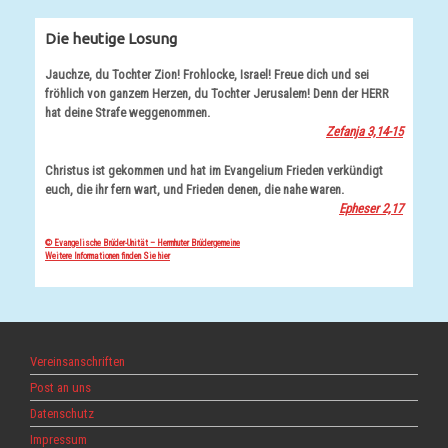
Die heutige Losung
Jauchze, du Tochter Zion! Frohlocke, Israel! Freue dich und sei
fröhlich von ganzem Herzen, du Tochter Jerusalem! Denn der HERR
hat deine Strafe weggenommen.
Zefanja 3,14-15
Christus ist gekommen und hat im Evangelium Frieden verkündigt
euch, die ihr fern wart, und Frieden denen, die nahe waren.
Epheser 2,17
© Evangelische Brüder-Unität – Herrnhuter Brüdergemeine
Weitere Informationen finden Sie hier
Vereinsanschriften
Post an uns
Datenschutz
Impressum