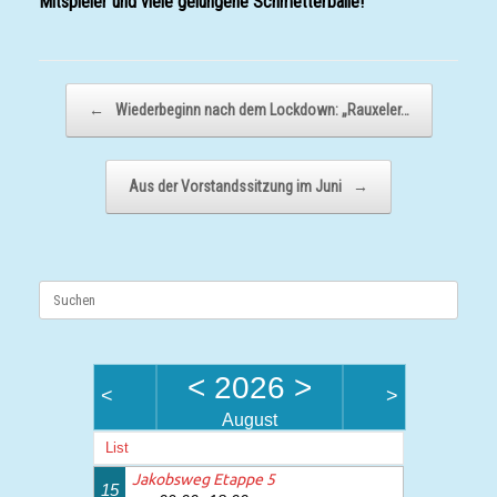
Mitspieler und viele gelungene Schmetterbälle!
Beitragsnavigation
←
Wiederbeginn nach dem Lockdown: „Rauxeler…
Aus der Vorstandssitzung im Juni
→
Suchen
nach:
<
2026
>
<
>
August
List
Jakobsweg Etappe 5
15