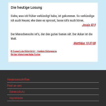
Die heutige Losung
Siehe, was ich früher verkündigt habe, ist gekommen. So verkündige
ich auch Neues; ehe denn es sprosst, lasse ich’s euch hören.
Jesaja 42,9
Der Menschensohn ist’s, der den guten Samen sät. Der Acker ist die
Welt.
Matthäus 13,37-38
© Evangelische Brüder-Unität – Herrnhuter Brüdergemeine
Weitere Informationen finden Sie hier
Vereinsanschriften
Post an uns
Datenschutz
Impressum