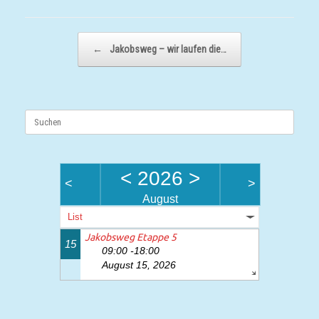
Beitragsnavigation
←
Jakobsweg – wir laufen die…
Suchen
nach:
<
2026
>
<
>
August
List
Jakobsweg Etappe 5
15
09:00 -18:00
August 15, 2026