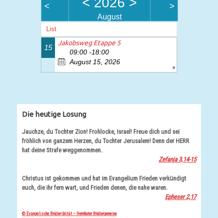
<
2026
>
<
>
August
List
Jakobsweg Etappe 5
15
09:00 -18:00
August 15, 2026
Die heutige Losung
Jauchze, du Tochter Zion! Frohlocke, Israel! Freue dich und sei
fröhlich von ganzem Herzen, du Tochter Jerusalem! Denn der HERR
hat deine Strafe weggenommen.
Zefanja 3,14-15
Christus ist gekommen und hat im Evangelium Frieden verkündigt
euch, die ihr fern wart, und Frieden denen, die nahe waren.
Epheser 2,17
© Evangelische Brüder-Unität – Herrnhuter Brüdergemeine