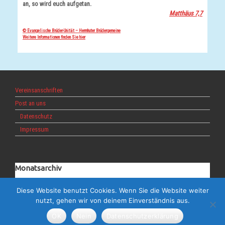
an, so wird euch aufgetan.
Matthäus 7,7
© Evangelische Brüder-Unität – Herrnhuter Brüdergemeine
Weitere Informationen finden Sie hier
Vereinsanschriften
Post an uns
Datenschutz
Impressum
Monatsarchiv
Monatsarchiv
Diese Website benutzt Cookies. Wenn Sie die Website weiter
nutzt, gehen wir von deinem Einverständnis aus.
OK
Nein
Datenschutzerklärung