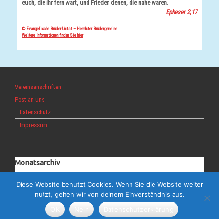
euch, die ihr fern wart, und Frieden denen, die nahe waren.
Epheser 2,17
© Evangelische Brüder-Unität – Herrnhuter Brüdergemeine
Weitere Informationen finden Sie hier
Vereinsanschriften
Post an uns
Datenschutz
Impressum
Monatsarchiv
Monatsarchiv
Diese Website benutzt Cookies. Wenn Sie die Website weiter
nutzt, gehen wir von deinem Einverständnis aus.
OK
Nein
Datenschutzerklärung