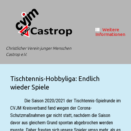
Zum
Inhalt
springen
Weitere
Informationen
Christlicher Verein junger Menschen
Castrop e.V.
Tischtennis-Hobbyliga: Endlich
wieder Spiele
Die Saison 2020/2021 der Tischtennis-Spielrunde im
CVJM Kreisverband fand wegen der Corona-
Schutzmaßnahmen gar nicht statt, nachdem die Saison
davor aus gleichem Grund spontan abgebrochen werden
musste. Daher freuten sich unsere Spieler umso mehr, als es